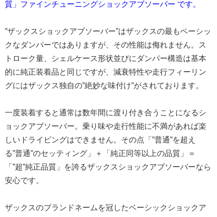
質」ファインチューニングショックアブソーバー です。
”ザックスショックアブソーバー”はザックスの最もベーシッ
クなダンパーではありますが、その性能は侮れません。ス
トローク量、シェルケース形状並びにダンパー構造は基本
的に純正装着品と同じですが、減衰特性や走行フィーリン
グにはザックス独自の”絶妙な味付け”がされております。
一度装着すると通常は数年間に渡り付き合うことになるシ
ョックアブソーバー。乗り味や走行性能に不満があれば楽
しいドライビングはできません。その点「”普通”を超え
る”普通”のセッティング」＋「純正同等以上の品質」＝
「”超”純正品質」を誇るザックスショックアブソーバーなら
安心です。
ザックスのブランドネームを冠したベーシックショックア