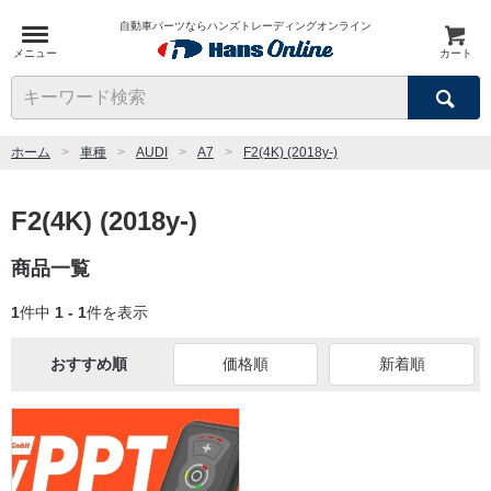
自動車パーツならハンズトレーディングオンライン
メニュー
カート
検索
キーワード検索
ホーム
車種
AUDI
A7
F2(4K) (2018y-)
F2(4K) (2018y-)
商品一覧
1
件中
1 - 1
件を表示
おすすめ順
価格順
新着順