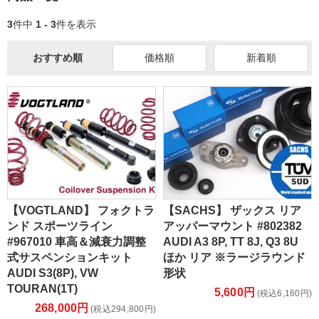
3
件中
1 - 3
件を表示
おすすめ順
価格順
新着順
【VOGTLAND】 フォクトラ
【SACHS】 ザックス リア
ンド スポーツライン
アッパーマウント #802382
#967010 車高＆減衰力調整
AUDI A3 8P, TT 8J, Q3 8U
式サスペンションキット
ほか リア ※ラージラウンド
AUDI S3(8P), VW
形状
TOURAN(1T)
5,600円
(税込6,160円)
268,000円
(税込294,800円)