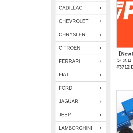
CADILLAC
CHEVROLET
CHRYSLER
CITROEN
【New
ン ス
FERRARI
#3712
FIAT
FORD
JAGUAR
JEEP
LAMBORGHINI