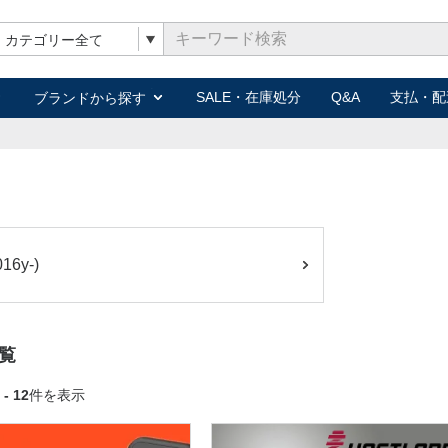
キーワード検索
SALE・在庫処分
Q&A
支払・配
ブランドから探す
016y-)
覧
 - 12
件を表示