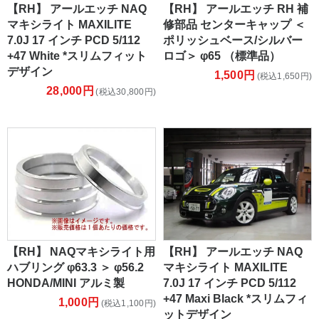
【RH】 アールエッチ NAQ
【RH】 アールエッチ RH 補
マキシライト MAXILITE
修部品 センターキャップ ＜
7.0J 17 インチ PCD 5/112
ポリッシュベース/シルバー
+47 White *スリムフィット
ロゴ＞ φ65 （標準品）
デザイン
1,500円
(税込1,650円)
28,000円
(税込30,800円)
【RH】 NAQマキシライト用
【RH】 アールエッチ NAQ
ハブリング φ63.3 ＞ φ56.2
マキシライト MAXILITE
HONDA/MINI アルミ製
7.0J 17 インチ PCD 5/112
+47 Maxi Black *スリムフィ
1,000円
(税込1,100円)
ットデザイン